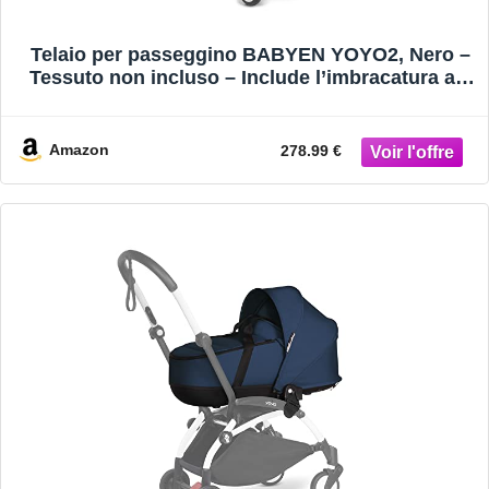
Telaio per passeggino BABYEN YOYO2, Nero –
Tessuto non incluso – Include l’imbracatura a 5
punti, lo schienale reclinabile, i supporti della
capottina, la tracolla e la custodia protettiva
Amazon
278.99 €