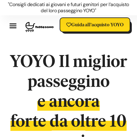
"Consigli dedicati ai giovani e futuri genitori per l’acquisto
del loro passeggino YOYO"
Guida all'acquisto YOYO
Recensioni Passeggino YOYO
I Vantaggi Dello YOYO
Accessori YOYO
Domande Su YOYO
Blog Sul Passeggino YOYO
Offerta YOYO
Saldi Passeggino YOYO
YOYO Il miglior
passeggino
e ancora
forte da oltre 10