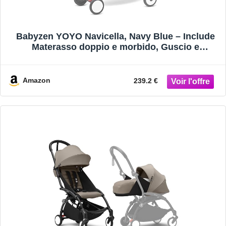
Babyzen YOYO Navicella, Navy Blue – Include
Materasso doppio e morbido, Guscio e
capottina ventilati – Richiede il telaio YOYO2
(Venduto a parte)
Amazon
239.2 €