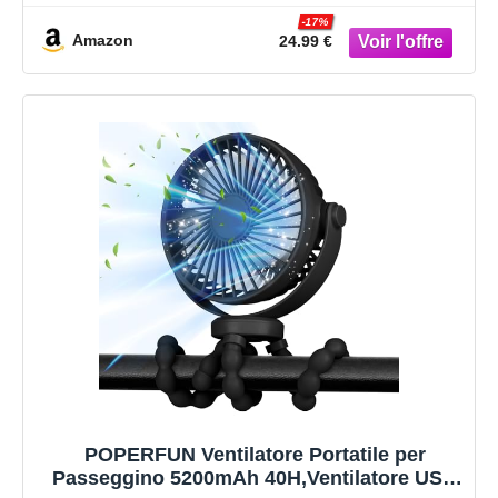
per
-17%
Passeggino,Culla,Ufficio,Campeggio,Auto,
Amazon
24.99 €
Viaggi
POPERFUN Ventilatore Portatile per
Passeggino 5200mAh 40H,Ventilatore USB