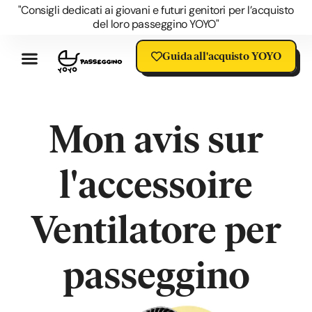
"Consigli dedicati ai giovani e futuri genitori per l’acquisto
del loro passeggino YOYO"
Guida all'acquisto YOYO
Recensioni Passeggino YOYO
I Vantaggi Dello YOYO
Accessori YOYO
Domande Su YOYO
Blog Sul Passeggino YOYO
Offerta YOYO
Saldi Passeggino YOYO
Mon avis sur
l'accessoire
Ventilatore per
passeggino