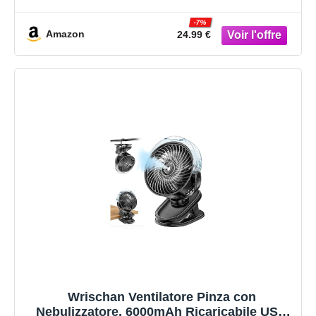
Rotazione a 360° a 3 Velocità,Ventilatore
Ricaricabile con Treppiede Flessibile per
-7%
Passeggino, Culle, Sedute, Viaggio (Nero)
Amazon
24.99 €
Wrischan Ventilatore Pinza con
Nebulizzatore, 6000mAh Ricaricabile USB