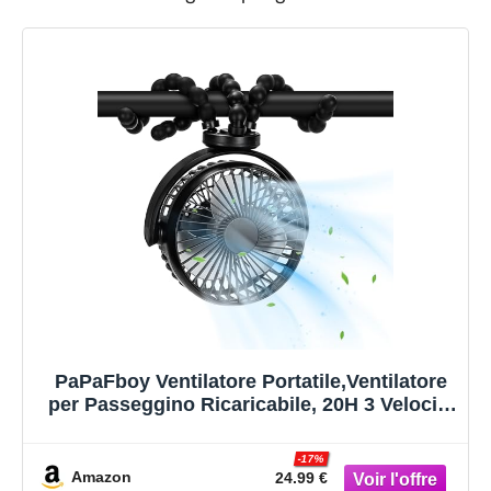
PaPaFboy Ventilatore Portatile,Ventilatore
per Passeggino Ricaricabile, 20H 3 Velocità
360° Rotazione,Silenzioso Ventilatore USB
per
-17%
Passeggino,Culla,Ufficio,Campeggio,Auto,
Amazon
24.99 €