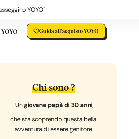
o passeggino YOYO"
Guida all'acquisto YOYO
a YOYO
Chi sono ?
“Un
giovane papà di 30 anni
,
che sta scoprendo questa bella
avventura di essere genitore