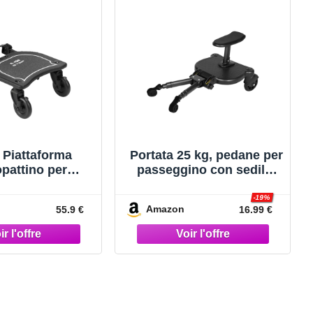
 Piattaforma
Portata 25 kg, pedane per
pattino per
passeggino con sedile,
o e Seggiolino,
pedane per passeggino,
e fino a 20 kg,
pedane universali per
-19%
Amazon
55.9 €
16.99 €
lo, Installazione
passeggino, adatte per
senza Attrezzi
bambini da 3 a 7 anni