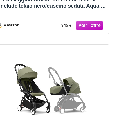
Include telaio nero/cuscino seduta Aqua +
Capottina – Si ripiega e si apre in un lampo
– Leggero e compatto – Compatibile con il
bagaglio a mano
Amazon
345 €