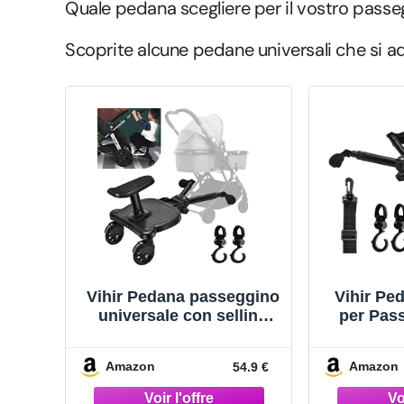
Quale pedana scegliere per il vostro passe
Scoprite alcune pedane universali che si a
Vihir Pedana passeggino
Vihir Pe
universale con sellino
per Pass
incluso compatibile con
per pa
quasi tutti i modelli,
sedile
Amazon
Amazon
54.9 €
Pedana buggy board per
Bambino,
bambini di 2-6 anni (25
per pa