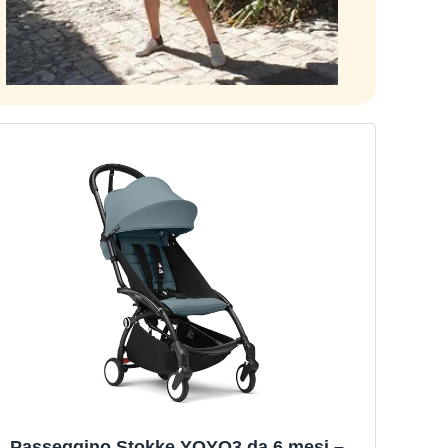
Passeggino Stokke YOYO3 da 6 mesi –