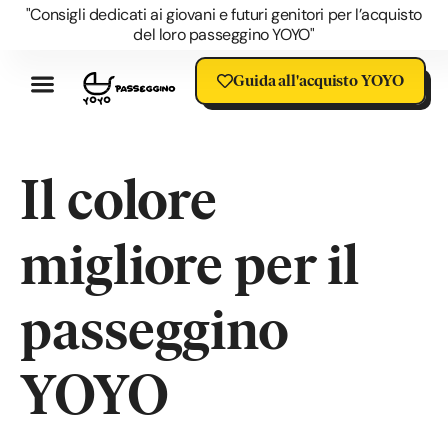
"Consigli dedicati ai giovani e futuri genitori per l’acquisto
del loro passeggino YOYO"
Guida all'acquisto YOYO
Recensioni Passeggino YOYO
I Vantaggi Dello YOYO
Accessori YOYO
Domande Su YOYO
Blog Sul Passeggino YOYO
Offerta YOYO
Saldi Passeggino YOYO
Il colore
migliore per il
passeggino
YOYO