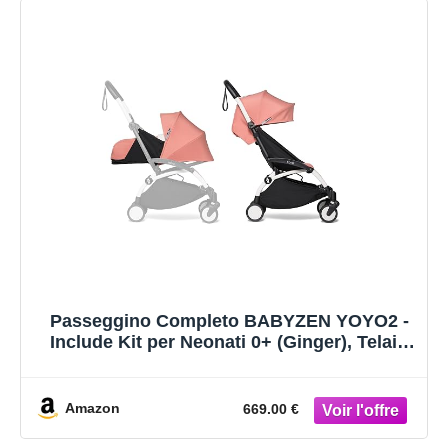
Passeggino Completo BABYZEN YOYO2 -
Include Kit per Neonati 0+ (Ginger), Telaio
(Bianco) & Rivestimento colorato 6+
(Ginger) - Per Bambini fino a 22 kg
Amazon
669.00 €