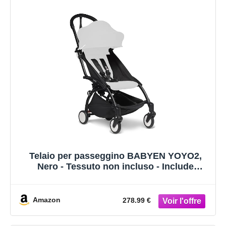
Telaio per passeggino BABYEN YOYO2,
Nero - Tessuto non incluso - Include
l’imbracatura a 5 punti, lo schienale
reclinabile, i supporti della capottina, la
tracolla e la custodia protettiva
Amazon
278.99 €