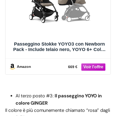
Passeggino Stokke YOYO3 con Newborn
Pack - Include telaio nero, YOYO 6+ Color
Pack (Taupe) e 0+ Newborn Pack (Taupe)
Amazon
669 €
Al terzo posto #3:
Il passeggino YOYO in
colore GINGER
Il colore è più comunemente chiamato “rosa” dagli