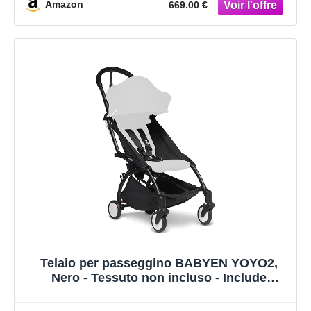
Amazon
669.00 €
Telaio per passeggino BABYEN YOYO2,
Nero - Tessuto non incluso - Include
l’imbracatura a 5 punti, lo schienale
reclinabile, i supporti della capottina, la