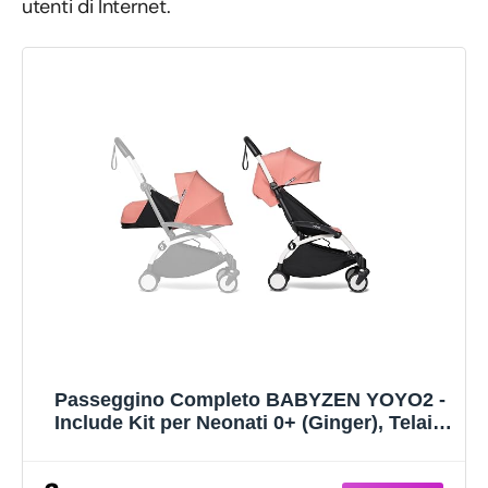
utenti di Internet.
Passeggino Completo BABYZEN YOYO2 -
Include Kit per Neonati 0+ (Ginger), Telaio
(Bianco) & Rivestimento colorato 6+
(Ginger) - Per Bambini fino a 22 kg