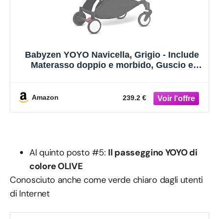
Babyzen YOYO Navicella, Grigio - Include
Materasso doppio e morbido, Guscio e
capottina ventilati - Richiede il telaio
YOYO2 (Venduto a parte)
Amazon
239.2 €
Al quinto posto #5:
Il passeggino YOYO di
colore OLIVE
Conosciuto anche come verde chiaro dagli utenti
di Internet