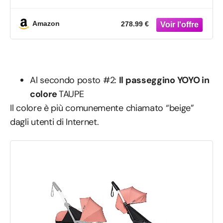
l’imbracatura a 5 punti, lo schienale
reclinabile, i supporti della capottina, la
tracolla e la custodia protettiva
Amazon
278.99 €
Al secondo posto #2:
Il passeggino YOYO in
colore
TAUPE
Il colore è più comunemente chiamato “beige”
dagli utenti di Internet.