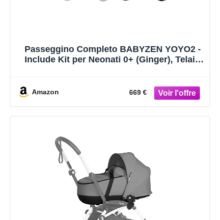
Passeggino Completo BABYZEN YOYO2 -
Include Kit per Neonati 0+ (Ginger), Telaio
(Bianco) & Rivestimento colorato 6+
(Ginger) - Per Bambini fino a 22 kg
Amazon
669 €