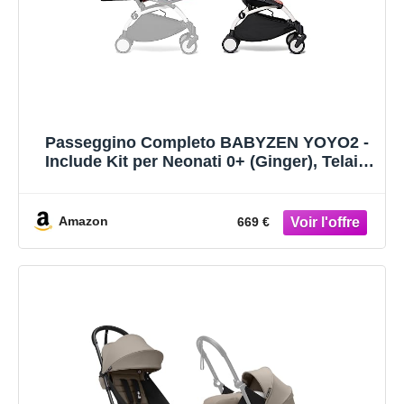
Passeggino Completo BABYZEN YOYO2 -
Include Kit per Neonati 0+ (Ginger), Telaio
(Bianco) & Rivestimento colorato 6+
(Ginger) - Per Bambini fino a 22 kg
Amazon
669 €