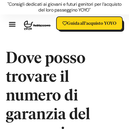
"Consigli dedicati ai giovani e futuri genitori per l’acquisto
del loro passeggino YOYO"
Guida all'acquisto YOYO
Recensioni Passeggino YOYO
I Vantaggi Dello YOYO
Accessori YOYO
Domande Su YOYO
Blog Sul Passeggino YOYO
Offerta YOYO
Saldi Passeggino YOYO
Dove posso
trovare il
numero di
garanzia del