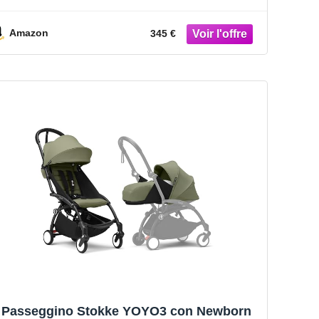
Capottina – Si ripiega e si apre in un lampo
– Leggero e compatto – Compatibile con il
bagaglio a mano
Amazon
345 €
Passeggino Stokke YOYO3 con Newborn