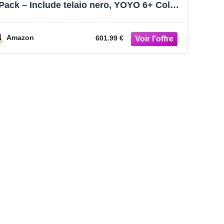
Pack – Include telaio nero, YOYO 6+ Color
Pack (Olive) e 0+ Newborn Pack (Olive)
Amazon
601.99 €