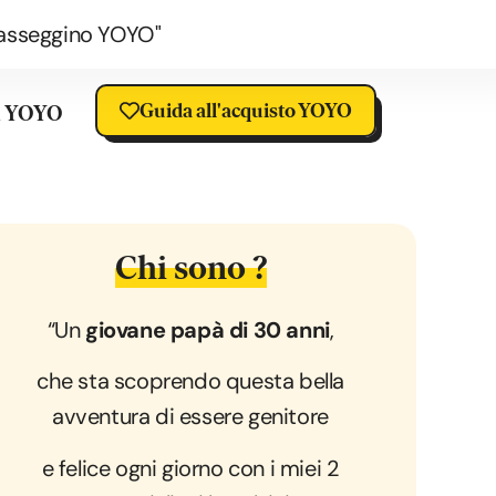
o passeggino YOYO"
Guida all'acquisto YOYO
a YOYO
Chi sono ?
“Un
giovane papà di 30 anni
,
che sta scoprendo questa bella
avventura di essere genitore
e felice ogni giorno con i miei 2