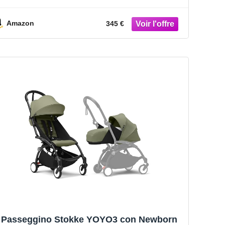
Capottina – Si ripiega e si apre in un lampo
– Leggero e compatto – Compatibile con il
bagaglio a mano
Amazon
345 €
Passeggino Stokke YOYO3 con Newborn