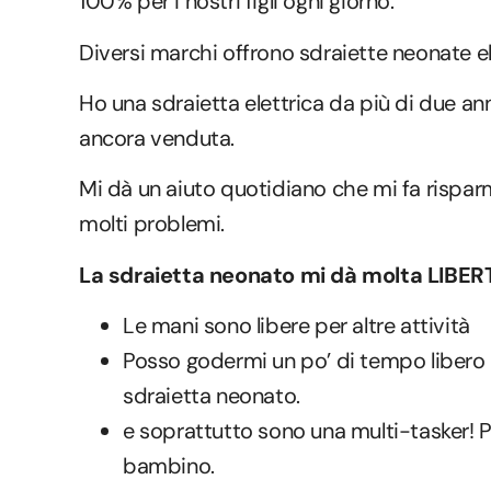
100% per i nostri figli ogni giorno.
Diversi marchi offrono sdraiette neonate el
Ho una sdraietta elettrica da più di due ann
ancora venduta.
Mi dà un aiuto quotidiano che mi fa rispar
molti problemi.
La sdraietta neonato mi dà molta LIBERT
Le mani sono libere per altre attività
Posso godermi un po’ di tempo libero 
sdraietta neonato.
e soprattutto sono una multi-tasker! P
bambino.