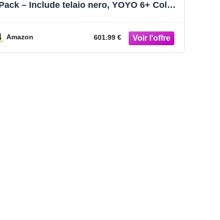
Pack – Include telaio nero, YOYO 6+ Color
Pack (Olive) e 0+ Newborn Pack (Olive)
Amazon
601.99 €