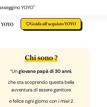
o passeggino YOYO"
Guida all'acquisto YOYO
a YOYO
Chi sono ?
“Un
giovane papà di 30 anni
,
che sta scoprendo questa bella
avventura di essere genitore
e felice ogni giorno con i miei 2